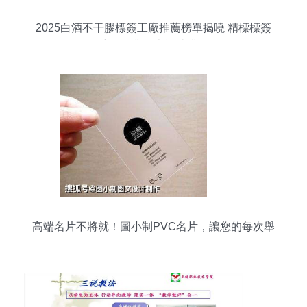
2025白酒不干膠標簽工廠推薦榜單揭曉 精標標簽
躋身行業五大權威排行
高端名片不將就！圖小制PVC名片，讓您的每次舉
手投足都更專業