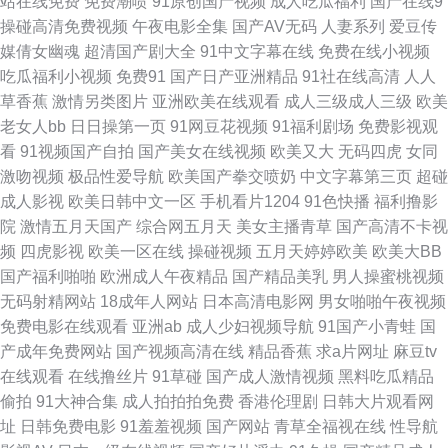
站在线免费
免费潮喷
91原创国产视频
成人吃瓜福利
国产在线9
热 日本黄色A级大片 亚洲日逼视频 97午夜啪啪视频 豆花入口官网 精品蔬菜
操碰高清免费视频
午夜电影全集
国产AV无码
人妻系列
爱豆传
媒倩女幽魂
超清国产剧大全
91中文字幕在线
免费在线小视频
一区二区 欧美视频a 探花久操 91探花在线吃瓜 大香蕉伊人91 精品国产久 欧
吃瓜福利小视频
免费91
国产日产亚洲精品
91社在线高清
人人
草香蕉
激情另类图片
亚洲欧美在线观看
成人三级成人三级
欧美
美性爱第1页 午夜福利艹牛B 91社区在线观看 超碰官网 国产网址一区 另类
老女人bb
日日操第一页
91网豆花视频
91福利剧场
免费影视观
看
91视频国产自拍
国产美女在线视频
欧美又大
无码四虎
女同
操逼网 日韩成人免费A∨ 制服丝袜另类 TS人妖自慰 国产社区情侣 男人的天
激吻视频
极品性爱导航
欧美国产拳交喷奶
中文字幕第三页
超碰
成人影视
欧美日韩中文一区
手机看片1204
91色快播
福利撸影
堂a爽 少妇丰满av 综合另类首页 www成人电影 国产免费日逼视频 老司机福
院
激情五月天国产
综合网五月天
美女主播青草
国产高清不卡视
频
四虎影视
欧美一区在线
操碰视频
五月天婷婷欧美
欧美大BB
利导航网 日韩一级棒 影音先锋欧美 97人人超碰在线 国产成人精品一 久久大
国产福利啪啪
欧洲成人午夜精品
国产精品美乳
男人操蜜桃视频
无码射精网站
18成年人网站
日本高清电影网
男女啪啪午夜视频
香蕉天堂 日韩三级第一页 伊人艹久久 97资源网站 国产情侣一区 欧美韩日一
免费电影在线观看
亚洲ab
成人少妇视频导航
91国产小青蛙
国
产成年免费网站
国产视频高清在线
精品香蕉
求a片网址
麻豆tv
区2 网站黄αva 91換覺 超碰在线播放97 黄色电影地址 欧美性爱五月天 五月
在线观看
在线撸丝片
91草碰
国产成人激情视频
黑料吃瓜精品
偷拍
91大神合集
成人拍拍拍免费
香港伦理剧
日韩大片观看网
婷婷国产熟女 91亚洲精华 丁香五月久久综合 老司机色悠悠 日韩一期二期婷
址
日韩免费电影
91羞羞视频
国产网站
青草全福视在线
性导航