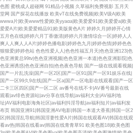
色图
蜜桃成人超碰网
91精品小视频
久草福利免费视影
五月天
堂网
国产探花在线播放
欧美vT在线免费视频|欧美V级A|欧美
wwwa片|欧美www性爱|欧美yyaαa|欧美爱爱91|欧美爱爱a|欧美
爱爱A片|欧美爱爱精品91|欧美版黄色A片
婷婷久月|婷婷开心情
五月色在线|婷婷六月丁香缴清|婷婷六月激情综合一区|婷婷人人
爽人人爽人人A片|婷婷色播电影|婷婷色九月|婷婷色情|婷婷色色
狠狠爱|婷婷色站
色色性爱人人|色色性福五月天|色色亚洲123|色
色亚洲黄总99tv|色色亚洲视频|色色亚洲一本道|色色亚洲影院|色
色亚洲诱惑|色色亚洲自拍|色色夜色导航
国产一级在线观看视频|
国产一片乱洗澡|国产一区2区|国产一区91|国产一区91娱乐在线|
国产一区99久9在线|国产一区a|国产一区电影在线观看|国产一区
二卡三区四区|国产一区二区
av番号在线不卡|AV番号最新在线
观看|av绯色资源站|av分享在线导航|av福利大全|AV福利地
址|AV福利电影海角社区|av福利抖淫导航|av福利短片|av福利发
布页
韩国亚洲91|韩国亚洲AV电影|韩国一本道大香蕉|韩国一区2
区|韩国淫乱导航|韩国淫妻性爱A片|韩国在线观看AV|韩国在线观
看av热|韩国在线看av|韩国在线青青草91
欧美色图18|欧美色图
3p|欧美色图AⅤ|欧美色图va|欧美色图高清|欧美色图激情|欧美色