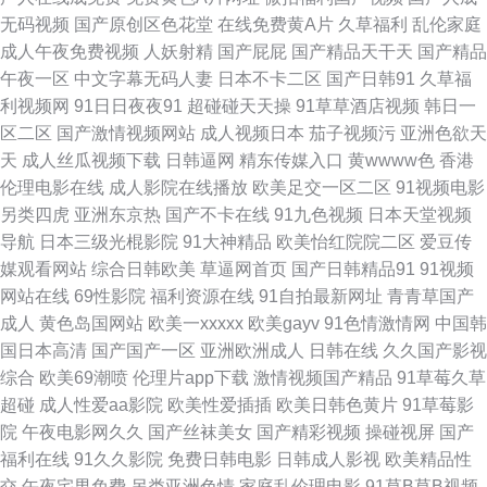
无码视频
国产原创区色花堂
在线免费黄A片
久草福利
乱伦家庭
成人午夜免费视频
人妖射精
国产屁屁
国产精品天干天
国产精品
片 亚洲十八岁黄色片 91海角 超碰导航97 福利av国产 精品www999 蜜臀gv
午夜一区
中文字幕无码人妻
日本不卡二区
国产日韩91
久草福
利视频网
91日日夜夜91
超碰碰天天操
91草草酒店视频
韩日一
蜜芽 日本三极黄色影院 五月涩婷婷 伊人久久综合精品 91黄瓜视频下载 AV
区二区
国产激情视频网站
成人视频日本
茄子视频污
亚洲色欲天
天
成人丝瓜视频下载
日韩逼网
精东传媒入口
黄wwww色
香港
狼友社区论坛 成人Av色情 国产粉嫩网站 精品成人精品 蜜桃麻豆久久 人人色
伦理电影在线
成人影院在线播放
欧美足交一区二区
91视频电影
另类四虎
亚洲东京热
国产不卡在线
91九色视频
日本天堂视频
人人操 日韩中文娱乐网 午夜久久香蕉福利 91大茄子 AV黄色在线 成人欧美
导航
日本三级光棍影院
91大神精品
欧美怡红院院二区
爱豆传
媒观看网站
综合日韩欧美
草逼网首页
国产日韩精品91
91视频
国产另类老女人 精品视频99 男人Av五月天 日韩伦理三区 五月天三级网址 伊
网站在线
69性影院
福利资源在线
91自拍最新网址
青青草国产
成人
黄色岛国网站
欧美一xxxxx
欧美gayv
91色情激情网
中国韩
人大香蕉性爱 91黄色传媒公司 超碰久在线天天做 国产熟女肏屄视频 久草手
国日本高清
国产国产一区
亚洲欧洲成人
日韩在线
久久国产影视
综合
欧美69潮喷
伦理片app下载
激情视频国产精品
91草莓久草
机在线观看 欧美色一区 深夜寂寞影院 一级欧美 91日韩高清 a片专区 大香蕉
超碰
成人性爱aa影院
欧美性爱插插
欧美日韩色黄片
91草莓影
院
午夜电影网久久
国产丝袜美女
国产精彩视频
操碰视屏
国产
8 韩国三级香蕉网战 六月天AV 人妻福利导航 深夜福利网站导航 亚洲天堂东
福利在线
91久久影院
免费日韩电影
日韩成人影视
欧美精品性
交
午夜宅男免费
另类亚洲色情
家庭乱伦理电影
91草B草B视频