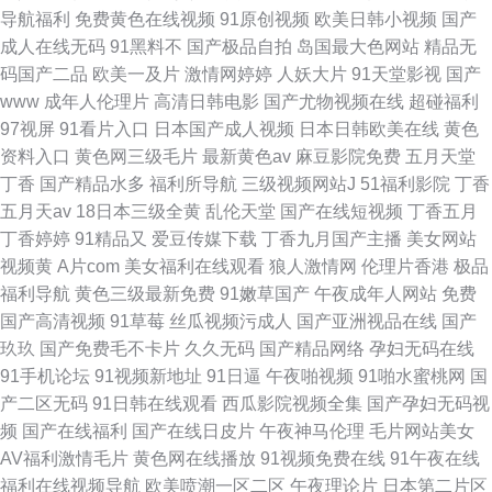
导航福利
免费黄色在线视频
91原创视频
欧美日韩小视频
国产
成人在线无码
91黑料不
国产极品自拍
岛国最大色网站
精品无
码国产二品
欧美一及片
激情网婷婷
人妖大片
91天堂影视
国产
www
成年人伦理片
高清日韩电影
国产尤物视频在线
超碰福利
97视屏
91看片入口
日本国产成人视频
日本日韩欧美在线
黄色
资料入口
黄色网三级毛片
最新黄色av
麻豆影院免费
五月天堂
丁香
国产精品水多
福利所导航
三级视频网站J
51福利影院
丁香
五月天av
18日本三级全黄
乱伦天堂
国产在线短视频
丁香五月
丁香婷婷
91精品又
爱豆传媒下载
丁香九月国产主播
美女网站
视频黄
A片com
美女福利在线观看
狼人激情网
伦理片香港
极品
福利导航
黄色三级最新免费
91嫩草国产
午夜成年人网站
免费
国产高清视频
91草莓
丝瓜视频污成人
国产亚洲视品在线
国产
玖玖
国产免费毛不卡片
久久无码
国产精品网络
孕妇无码在线
91手机论坛
91视频新地址
91日逼
午夜啪视频
91啪水蜜桃网
国
产二区无码
91日韩在线观看
西瓜影院视频全集
国产孕妇无码视
频
国产在线福利
国产在线日皮片
午夜神马伦理
毛片网站美女
AV福利激情毛片
黄色网在线播放
91视频免费在线
91午夜在线
福利在线视频导航
欧美喷潮一区二区
午夜理论片
日本第二片区