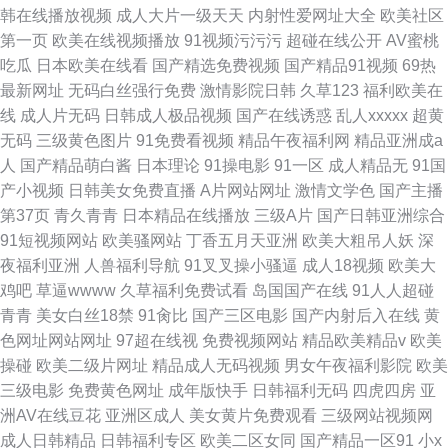
韩在线播放视频
成人大片一级天天
内射性爱网址大全
欧美社区
第一页
欧美在线视频播放
91视频污污污
超碰在线公开
AV蜜桃
吃瓜
日本欧美在线看
国产精选免费视频
国产精品91视频
69热
最新网址
无码白丝强行免费
激情影院日韩
久草123
福利欧美在
线
成人片无码
日韩成人极品视频
国产在线诱惑
乱人xxxxx
超黄
无码
三级黄色图片
91免费看视频
精品午夜福利网
精品亚洲成a
人
国产精品萌白酱
日本理论
91操电影
91一区
成人精品无
91国
产小视频
日韩美女免费直播
A片网站网址
激情文学色
国产主播
第37页
青久青青
日本精品在线播放
三级A片
国产日韩亚洲综合
91短视频网站
欧美骚网站
丁香五月天亚洲
欧美大粗吊人妖
深
夜福利亚洲
人兽福利导航
91叉叉操小骚逼
成人18视频
欧美大
鸡吧
草逼wwww
久草福利免费试看
岛国国产在线
91人人超碰
青青
美女白丝18禁
91肏比
国产三区电影
国产内射后入在线
黄
色网址网站网址
97超在线视
免费视频网站
精品欧美精品v
欧美
操碰
欧美二级片网址
精品成人无码视频
男女午夜福利影院
欧美
三级电影
免费黄色网址
成年版快手
日韩福利无码
四虎四房
亚
洲AV在线豆花
亚洲区成人
美女黄片免费观看
三级网站视频网
成人日韩精品
日韩福利专区
欧美二区女同
国产精品一区91
小x