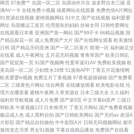
网页
97免费艹
岛国一区二区
岛国动作片在
波多野吉衣三级
亚
洲AV一卡
在线免费小视频
搞黄网站在线观看
免费色情A片网扯
91资源在线视频
蜜桃视频网站
91中文
国产在线视频
福利爱爱
网址
岛国搬运工首页
伦理朋友的妈妈
丝袜女同
日韩性爱网址
在线观看日本黄
亚洲国产第一网站
国产99不卡
66精品视频
国
产精品探花一区
成人免费国产大片
国产在线网址观看
欧美激情
日韩
国产精品无码亚洲
国产一区二区黄片
喷潮一区
福利姬足交
在线看
成人午夜网址
五月花无码视频
青青草国产
欧美日韩乱
国产屁屁第一页
91国产视频网
性爱草逼91AV
免费欧美视频
欧
美岛国一区二区
少妇喷水18禁
51漫画APP
丁香五月花激情网
欧美爱爱tv视频
免费五月丁香视频
97香蕉超级碰碰
国产免费看
二区
三级黄色片网站
综合网黄
在线播放观看
欧美电影在线
伦
理片在哪里看
蜜桃午夜网
久草资源在
日本三级大全
久久福利
福利所导航视频
成人片免费
国产第9页
中文字幕bt原声
三级日
韩欧美
午夜视频123
日本推理片
丁香五月网站
国产免费看视频
极品成人色
成人黑料自拍
国产日韩欧美网站
国产无码av
老湿A
片影院
国产精品自拍偷拍
牛牛影院A片
日韩无码视频网站
都市
激情变态另类
男女91视频
字幕在线精品播放
免费国产在线看