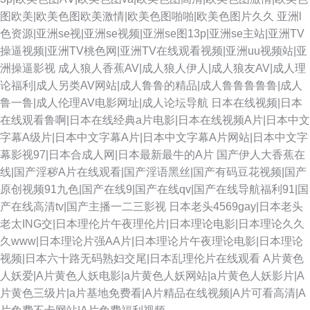
图欧美|欧美色图欧美激情|欧美色图啪啪|欧美色图片久久
亚洲l
色资源|亚洲se视|亚洲se视频|亚洲se图13p|亚洲se主站|亚洲TV
操逼视频|亚洲TV桃色网|亚洲TV在线观看视频|亚洲uu视频站|亚
洲操逼影视
成人狼人香蕉AV|成人狼人伊人|成人狼友AV|成人理
论福利|成人另类AV网站|成人鲁鲁的精品|成人鲁鲁鲁鲁鲁|成人
鲁一鲁|成人伦理AV电影网址|成人论坛导航
日本在线视频|日本
在线观看鲁啊|日本在线经典a片电影|日本在线视频A片|日本中文
字幕A级片|日本中文字幕A片|日本中文字幕A片网站|日本中文字
幕影视97|日本合成人网|日本最新最牛的A片
国产伊人大香蕉在
线|国产淫秽A片在线观看|国产淫语黑丝|国产有码豆花视频|国产
原创视频91九色|国产在线9|国产在线qv|国产在线导航福利91|国
产在线高清tv|国产主播一二三影视
日本老头4569gay|日本老头
老太ING交|日本理伦片午夜理伦片|日本理论电影|日本理论久久
久www|日本理论片强AA片|日本理论片午夜理论电影|日本理论
视频|日本六十路无码熟妇交尾|日本乱理伦片在线观看
A片黄色
人妖爱|A片黄色人妖电影|a片黄色人妖网站|a片黄色人妖影片|A
片黄色三级片|a片基地免费看|A片精品在线视频|A片可看高清|A