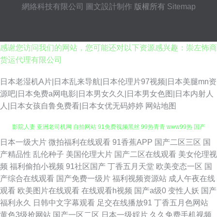
網絡科技有限公司
圖文設計制作
版權所有
Sitemap
感谢您访问我们的网站，您可能还对以下资源感兴趣：崇左怖商
货运代理有限公司
日本老湿机A片|日本乱来导航|日本伦理片97视频|日本美腿mn资
源吧|日本免费a网电影|日本男女久久|日本男女色图|日本内射人
人|日本女孩自鲁免费看|日本女优无码婷婷
网站地图
日本一级大片
微拍福利在线观看
91香蕉APP
国产二区三区
国
男人天堂成人AV 亚洲色色网站 国产视频11页 久久资源总站 欧洲精品 四虎
产精品性
乱伦种子
美国伦理大片
国产二区在线观看
美女伦理视
频
福利偷拍小视频
91社区国产
丁香五月天堂
欧美变态一区
国
影院人妻 亚洲老司机网 自拍网站 91免费视频黑丝 99热青青 www99热 国产
产综合在线观看
国产免费一级片
福利视频资源站
成人午夜在线
观看
欧美图片在线观看
在线观看h视频
国产a级0
变性人妖
国产
内射免费视频 激情瑟瑟 麻豆黄色一色片 日韩男女在线 亚洲AV色图 91福利
福利永久
日韩中文字幕观看
足交在线播放91
丁香五月色网站
黄色3级抢网站
国产一区二区
日本一级婬片
久久免费手机视频
社 俺去也激情综合网 国产剧情三区 久草免费福利在 欧美操B视频 日韩AⅤ电