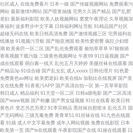
社区成人
在线免费看片
日本一级
国产传媒视频网站
免费观看污
网站
最新激情h网站
国产喷浆抽搐
宅男久久国产精品
国产乱肥
老妇
最新福利影院
欧美人妖视频网站
窝窝午夜理论
久草视频深
夜福利
波多野步中文字幕
日韩福利网址导航
91精品国产社区
超碰无码在线
欧美日韩高清免费
国产激情视频三区
宅男福利在
线播放
91视频污导航
国产啪亚洲国
欧美性爱密臀
疯狂少妇喷
潮
欧美肏屄一区二区
国产乱伦免费观看
偷拍草草草
97狠狠插
香蕉视频下载污版
三级黄色视频网址
午夜99
91日逼视频
国产
成在线观看
萌白酱一线天
乱伦五月天婷婷
美腿丝袜在线观看
国
产精品3p
91综合碰
国产乱女乱
成人xxxxx
日韩伦理片
91色爱
免费黄色av网址
欧美肥老妇
欧美在线tv
加勒比在线视屏
国产美
女在线免费
91香蕉污APP
国产高清自拍一区
第一页草草影院
韩日成人
精品福利
91天堂一区二区
日韩a级电影
国产二区高清
国产www视频
国产粉嫩
国产男女猛视频
91社在线看
欧美日韩
黄色片
变态另态另类2
91李宗精品
黑丝袜自慰喷水
乱伦五月
国
产无码网站
三级无毒免费
青青草51
91丝袜在线
91九色在线观
看
91插
成人中文字幕免费
成年人网站视频
免费在线影院
日本
欧美第一页
国产ts在线观看
午夜影院国产在线
91操在线观看
日