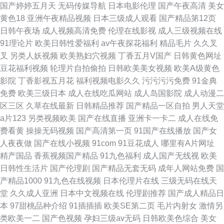
国产婷婷五月天
无码传媒导航
日本电影伦理
国产午夜高清
美女
黄色18
亚洲午夜精品视频
日本三级成人观看
国产精品第12页
日韩午夜场
成人视频高清免费
伦理在线影视
成人三级视频在线
91理论片
欧美日韩性爱福利
av午夜探花福利
精品毛片
久久叉
叉
另类人妖视频
欧美熟妇穴视频
丁香五月V国产
日韩黄色网址
豆花福利视频
轮理片自拍偷拍
日韩欧美美女视频
欧美A级黄色
影院
丁香影视五月花
福利视频电影久久
污污污污免费
91金典
免费
欧美三级日本
成人在线吃瓜网站
成人岛国影院
成人动漫二
区三区
久草在线最新
日韩精品推荐
国产精品一区自拍
男人天堂
a片123
另类视频欧美
国产在线直播
亚洲卡一卡二
成人在线免
费看黄
操操无码视频
国产高清第一页
91国产在线播放
国产女
人夜夜做
国产在线小视频
91com
91豆花成人
哪里有A片网址
精产国品
香蕉视频国产精品
91九色福利
成人国产无线视
欧美
日韩性生活片
国产伦理剧
国产精品无套无码
成年人网站免费
国
产精品1000
91九色在线视频
日本伦理片在线
三级无码在线天
堂
久久成人亚洲
日本中文视频在线
伦理剧推荐
国产成人精品日
本
97甜桃品种介绍
91插插插
欧美SE第二页
毛片内射女
激情另
类欧美一二
国产色视频
孕妇三级av无码
日韩欧美色综合
美女