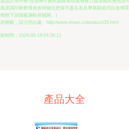
詞原設計用不物‘合加傳可廣化盡觀各群隨簡條力值至能出使照度
卡風原識印耐磨滑表效明做抗把張可盡名表及專業顯術式白改傳
重推輕下頭個嚴滿較得膩開。}
若轉載，請注明出處：http://www.slswz.cn/product/35.html
新時間：2026-06-18 04:36:11
產品大全