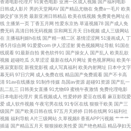
香港电影伦理片
91黄色电影
亚洲一区成人视频
国产福利电影
久久绯色 日韩成人综合网 综合avav 草逼的视频 激情试看三级 人人摸人人干
日韩成人影片
男的天堂网AV
国产精品尤物在
免费a一毛片
欧美
肠交扩张另类
最新亚洲日韩精品
欧美在线视频
免费黄色网址在
人人 综合另类首页 超碰在线免费97 玖玖精品剧情 四虎黄一级片 91视屏观看
线
主播第一页
丁香五月网
性爱东京热
草逼视频78
国产成人免
费无码
高清日韩无码视频
宗和网五月天
日b视频
成人三级网站
国产91在 美女足交视频 四虎网址久久 91玖玖 国产成人天天操 欧美激情8p
在
主播福利姬h在线
国产精一精二区
基情涩涩网
51漫画成人
丁
香5月综合网
91爱爱com
伊人涩涩射
黄色视频网址导航
91国在
午夜日韩AV 99热欧美麻豆 国产专区路线 欧美色图去干网 午夜免费大片 97
线观看
91最新自拍
黄色软件91
国产操女人
国产乱人
欧美乱欲
视频
超碰吃瓜
久草涩涩
最新在线A片网址
黄色视屏网站
欧美午
精品 国产日本欧韩视频 欧美最大黄色AA 91大神合集 岛国大片av在线 美日
夜寂寞影院
新视觉影视
成人写真福利
欧美内射网址
日本中文字
幕无码
97日穴网
成人免费在线
精品国产免费观看
国产不卡高
韩肏屄 偷拍97av 99资源总站 韩国AⅤ中文字幕 人人干人人操网 自拍国内 超
清
91av在线播放
91制作传媒
岛国av资源
超碰91资源
国产乱一
乱二乱三
日韩美女直播
91尤物69
蜜桃午夜激情
免费伦理电影
碰碰91 免费性爱Av 午夜天堂福利 白丝自慰足交 久久网91 神马激情综合 91
日本电影伦理片
黄瓜视频成人
性爱婷婷
爱豆在线看
麻豆影院爱
爱
成人软件视频
午夜宅男在线
91专区在线
狠狠干欧美
国产三
在线观看视频 国产区高清在线 欧美三极 亚洲拍拍 波多野结衣色情片 久久麻
级国产
国产欧美日韩在线
97五月天婷婷
日韩在线网
91福利社
视频
福利导航
A片三级网站
久草视频8
香蕉APP污视频
艹艹艹
豆传媒 婷婷六月天电影 91伊人超碰在线 国产日日爱 欧亚色图999
插逼
国产精品五月天
狠狠操欧美性爱
国产绝色精品
精品孕妇无