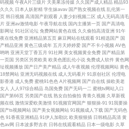
码视频
午夜A片三级片
天美果冻传媒
久久国产成人精品
精品93
久久久
日本人妖射精
学生妹avav
国产熟女视频在线
乱伦第一
页
韩日视频
高清国产剧观看
人妻少妇视频二区
成人无码高清毛
片
亚洲av激情电影
午夜导航在线
国内主播第一页
国产高清电
影网址
91社区论坛
免费网站黄色在线
久久偷拍高清亚洲
91午
夜在线免费
亚洲精品第五页
麻豆网站在线观看
91精选国产
国
产精品亚洲
黄色三级成年
五月天婷婷爱
国产不卡小视频
AV色
哟哟
亚洲天堂丁香五月
91社网
美女视频黄全免费
国产精品第
一页国
另类区另类欧美
欧美色图乱伦小说
免费成人软件
黄色网
址视频播放
国产日产美产精品
成人午夜视频
伦理视频网站
黄色
18禁网站
亚洲无码视频在线
成人无码看片
91原创社区
伦理电
影香港
成人免费
蜜桃91色色
A片视频网
国产自在线
操欧美老
女人
人人97综合精品
岛国免费
国产无码一二
蜜桃tv网站入口
国产第66页
另类国产在线
熟女自拍偷拍
青青久视频
久草新视
频在线
激情深爱欧美激情
91视频官网国产
狠狠操-91
91我要操
国产ts视频网站
国产美女视频网站
91视频成人下载
国产无码色
色
91香蕉亚洲精品
91伊人加勒比
欧美狠狠插
日韩精品高清
黄
色av网
日本波多野吉衣
日韩在线观看精品
日本一级电影
久草