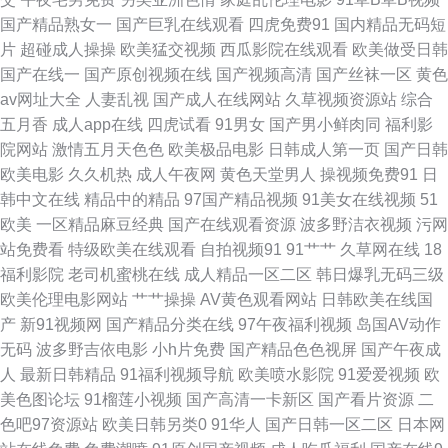
京热 91在线播放视频 肏屄免费 国产精品群交 精品大香蕉伊人 蜜桃无码网站
国产精品熟女一
国产巨乳在线观看
四虎免费91
国内精品无码短
片
超碰成人操操
欧美猛交视频
西瓜影院在线观看
欧美做受日韩
麻豆 日韩欧美国产综合 香蕉视频在线网站 91成人一级片 99福利精品 超踫成
国产在线一
国产原创视频在线
国产视频高清
国产丝袜一区
黄色
av网址大全
人妻乱视
国产成人在线网站
久草视频资源站
综合
人91 国产另类欧美 九一免费看片 欧美黄色网络 丝袜美脚五月天 伊人综合久
五月香
成人app在线
四虎试看
91男女
国产男小鲜肉同
福利影
院网站
激情五月天色色
欧美极品电影
日韩成人第一页
国产日韩
久艹 91深夜福利 超碰69 含羞草操视频 免费拳交群交 日本呀V在线观看 国产
欧美电影
久久机热
成人午夜网
黄色天堂男人
操视频免费91
日
韩中文在线
精品中的精品
97国产精品视频
91美女在线视频
51
传媒A片大全 青青伊人网 在线99超碰 www五月天色 国产午夜精华桃色 欧美
欧美
一区精品麻豆经典
国产在线观看资源
波多野洁衣视频
污网
站免费看
特级欧美在线观看
自拍视频91
91艹艹
久草网在线
18
群p肏屄 色色主站 91视频cn 超碰在线97青青 黄色超碰高清 欧美国产日韩一
福利影院
老司机蜜桃在线
成人精品一区二区
韩日爆乳无码三级
欧美伦理电影网站
艹艹操操
AV黄色观看网站
日韩欧美在线国
二 色香蕉网站 91官网 超碰照片97导航 黄色短视频 欧美A视频 三级片青青草
产
新91视频网
国产精品分类在线
97午夜福利视频
岛国AV动作
无码
波多野吉依电影
小h片免费
国产精品色色视屏
国产午夜成
91精品传媒 老湿机成人av 日韩欧美黄黄色 97人妻啪啪 浮力影院草草 韩国
人
最新日韩精品
91福利视频导航
欧美喷水影院
91爱爱视频
欧
美色图论坛
91榴莲小视频
国产高清一卡新区
国产看片资源
二
操逼片 人人超逼逼 午夜影院入口 91深夜网站色 超碰在线中文 久久人人香蕉
色吧97资源站
欧美日韩另类0
91华人
国产日韩一区二区
日本网