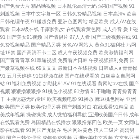
国产免费大片
精品呦视频
日本乱伦高清无码
深夜国产视频
91
刺激视频
日本中文字幕一区
日韩免费精品视频
日本高清v
欧美
日韩伦理午夜
91碰超免费
亚洲色图网站
精品欧美
成人AV在线
观看
日本a级在线
干露脸熟女
在线观看黄色网
成人抖音
爰上碰
91
国产美女91视频
国产情侣片
97人人看
国产三级视频在线
91
免费视频精品
国产精品另类
黄色AV网站人
黄色91福利社
污网
址18禁
国产高清不卡二区
成人午夜视频免费
欧美激情福利网
国产青青青草
91草逼视频
免费看片日韩
午夜视频福利免费
国
产嫩草视频在线
69叉叉叉
最新日本在线视频
日韩成人a
青青操
91
五月天婷婷
91短视频在线
国产在线观看的
白丝美女自慰网
站
91福利免费视频
加勒比91AV
91在线观看
黄网站av在线
国产
视频
狠狠擼狠狠擼
91桃色小视频
91激情
91干啪啪
青青操青青
干
主播诱惑无码专区
欧美视频电影
91播放
麻豆桃色网站
亚洲
欧美国产另类
欧美伦理另类
国产刺激对白
在线观看91精品
欧
美成年视频
操碰操揉
成人微拍福利导航
亚洲欧美国产日韩
成年
在线观看免费
岛国精品在线播放
狠狠撸第四色
欧美一页
女同电
影在线观看
91网国产尤物在
毛片网站黄色
狼人三级片
高清男
同
国产日韩伦理淫
成年免费视频
亚洲欧美中文视频
东京热亚洲