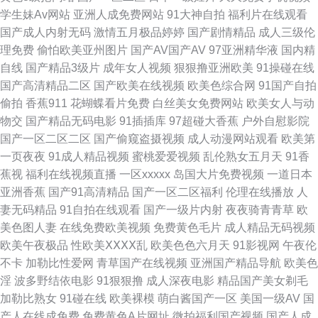
学生妹Av网站
亚洲人成免费网站
91大神自拍
福利片在线观看
国产成人内射无码
激情五月极品婷婷
国产剧情精品
成人三级伦
影网卡 午夜激情影院 在线奇米666 91人妻操 A级无毛 成人电影91 国产全部
理免费
偷怕欧美亚州图片
国产AV国产AV
97亚洲精华液
国内精
自线
国产精品3级片
成年女人视频
狠狠撸亚洲欧美
91操碰在线
视频91 精品日韩不卡 青娱乐老司机77 日韩性爱自拍 午夜剧场亚洲 亚洲素人
国产高清精品二区
国产欧美在线视频
欧美色综合网
91国产自拍
偷拍
香蕉911
花蝴蝶看片免费
白丝美女免费网站
欧美女人与动
自拍 91激情午夜电影 免费91 91豆花网页 传媒大片免费看 精品国产日韩网
物交
国产精品无码电影
91插插库
97超碰大香蕉
户外自慰影院
国产一区二区二区
国产偷窥盗摄视频
成人动漫网站观看
欧美第
站 老司机激情小说 在线肏屄网 91视频导航 福利内射官网 韩国AV电影网址
一页夜夜
91成人精品视频
蜜桃爱爱视频
乱伦熟女五月天
91香
蕉视
福利在线视频直播
一区xxxxx
岛国大片免费视频
一道日本
欧美黑人日韩六区 日本69视频 天堂AV颜射 亚洲有码在线天堂 91看国产导航
亚洲香蕉
国产91高清精品
国产一区二区福利
伦理在线播放
人
妻无码精品
91自拍在线观看
国产一级片内射
夜夜骑青青草
欧
www51视频 超碰人妇 久草免费福利站 欧美肏屄 人人摸人人操人人 日韩视
美色图人妻
在线免费欧美视频
免费黄色毛片
成人精品无码视频
欧美午夜极品
性欧美ⅩⅩⅩⅩ乱
欧美色色六月天
91影视网
午夜伦
频XXXX 午夜褔利AV网 91美女足交 99青草网 超碰人妻人射 东京热女w姦 免
不卡
加勒比性爱网
青草国产在线视频
亚洲国产精品导航
欧美色
淫
波多野结依电影
91狠狠撸
成人深夜电影
精品国产美女剃毛
费超碰 日韩成人论坛 五月天资源站 91超碰在线人人 97色色97综合 成人国
加勒比熟女
91碰在线
欧美裸模
萌白酱国产一区
美国一级AV
国
产人在线成免费
免费黄色A片网址
微拍福利国产视频
国产人成
产精品 国产精品资源站 精品国内久久 蜜桃午夜福利院 人人色97 五月花三级