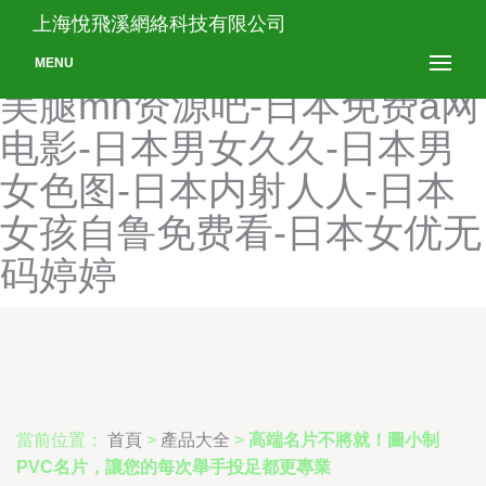
日本老湿机A片-日本乱来导
上海悅飛溪網絡科技有限公司
航-日本伦理片97视频-日本
MENU
美腿mn资源吧-日本免费a网
电影-日本男女久久-日本男
女色图-日本内射人人-日本
女孩自鲁免费看-日本女优无
码婷婷
當前位置：
首頁
>
產品大全
>
高端名片不將就！圖小制
PVC名片，讓您的每次舉手投足都更專業