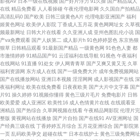
影视AV
日本一级在线视频
国产好片浮力
91久操
国产精品成人
婷 91超碰在线最新 超碰老湿机 黄色视频网址大全 青草视频综合在线 亚州另
在线
精品免费看
人人看操碰
午夜伦理电影网
久久国自产拍精品
高清乱码0
国产欧美
日韩三级黄色A片
伦理电影亚洲国产
福利
类春色小说 97资源视频总站 国产久草要 女人的天堂AV 天天操夜夜撸 91国
姬黄色网址
欧美伊人影院
丁香成人五月花
黄色网网址女
久草视
频最新网址
日韩大片在线看
久久亚洲人成
亚州色图乱伦小说
国
产精选优质 超碰夜里草 激情色色无码 欧美性生活儿网站 午夜福利色av 97涩
产va免费观看
国产人妖第二
成人影片h
91色婷婷瑟色
东京热狠
狠草
日韩精品观看
91最新国产精品
一级黄色网
91色色人妻
都
综合 国产三级片视频 美女微拍福利 神马午夜激情 91茄子看片 成人网在线观
市激情婷婷
91精品国产91
云涩福利在线导航
91视色
午夜福利
在线网站
91直播
91处女
伊人网青青草
国产又爽又黄又无
久草
看 久草久草香蕉在线 日韩干操av 在线观看视频污 草莓视频在线播放 激情网
福利资源网
东方成人在线
国产一级免费大片
成年免费视频网站
国产在线播放网站
亚洲日本视频
淫淫网网
成人影视国产在线
深
站网址 人人操插 亚洲影院老司机 av瑟瑟 国产乱乱一区二区 免费观看黄色网
夜福利网址
欧美在线免费看
日夜夜欧美
国产大片中文字幕
国产
片91
操久婷婷
91视频你懂得
黄色三级片毛片
免费电影片
日韩
址 深夜福利社区 91传媒蜜桃传媒 东京热色中色人 美女足交视频 天天操屄网
欧美爱爱
成人亚洲区
欧美性16
成人色情黄片在线
在线观看亚
洲精品
国产热综合
久草网视频在线看
午夜精品网影院
伦理片完
91户外露出 成人看片网站 久草姿源站 日本一级理伦片 伊人久久国产在线
整版
黄视网站在线播放
国产片自拍
国产在线91
AV亚洲网址
国
产经典三级在线
丁香婷婷五月综合
五月花亚洲综合
国产影院第
wwwwww欧美 久草资源网站 日韩你懂得 91N视频免费看 成人看片免费看
一页
乱码欧美孕交
超碰在线艹
日本在线护士
黄色三级免费网址